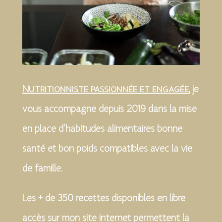
Nutritionniste passionnée et engagée
, je
vous accompagne depuis 2019 dans la mise
en place d’habitudes alimentaires bonne
santé et bon poids compatibles avec la vie
de famille.
Les + de 350 recettes disponibles en libre
accès sur mon site internet permettent la