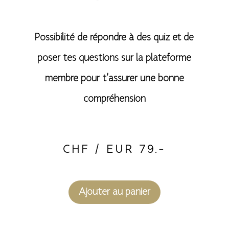
Possibilité de répondre à des quiz et de
poser tes questions sur la plateforme
membre pour t’assurer une bonne
compréhension
CHF / EUR 79.-
A
Ajouter au panier
l