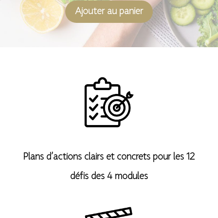
A
Ajouter au panier
l
t
e
r
n
a
t
Plans d’actions clairs et concrets pour les 12
i
défis des 4 modules
v
e