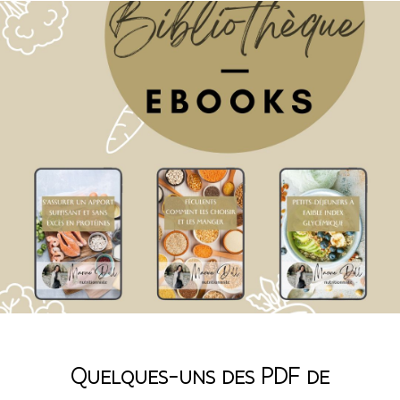
t
e
r
n
a
t
i
v
e
:
Quelques-uns des PDF de