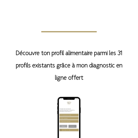
t
e
r
n
Découvre ton profil alimentaire parmi les 31
a
profils existants grâce à mon diagnostic en
t
ligne offert
i
v
e
: