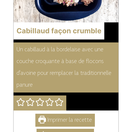
Cabillaud façon crumble
Un cabillaud à la bordelaise avec une
couche croquante à base de flocons
d'avoine pour remplacer la traditionnelle
panure
Imprimer la recette