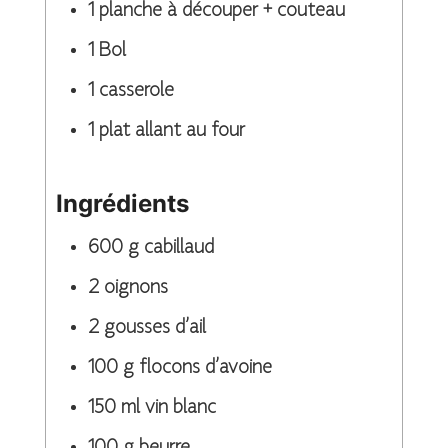
1 planche à découper + couteau
1 Bol
1 casserole
1 plat allant au four
Ingrédients
600
g
cabillaud
2
oignons
2
gousses d’ail
100
g
flocons d’avoine
150
ml
vin blanc