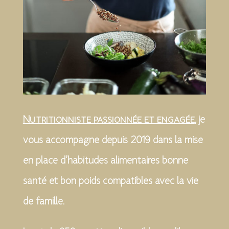
Nutritionniste passionnée et engagée
, je
vous accompagne depuis 2019 dans la mise
en place d’habitudes alimentaires bonne
santé et bon poids compatibles avec la vie
de famille.