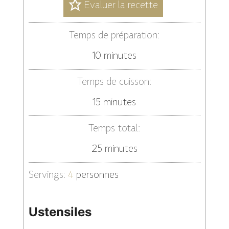
Evaluer la recette
Temps de préparation:
minutes
10
minutes
Temps de cuisson:
minutes
15
minutes
Temps total:
minutes
25
minutes
Servings:
4
personnes
Ustensiles