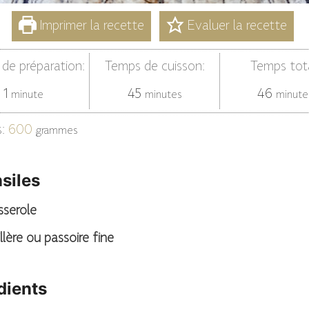
Imprimer la recette
Evaluer la recette
de préparation:
Temps de cuisson:
Temps tota
minute
minutes
minut
1
45
46
minute
minutes
minute
s:
600
grammes
siles
sserole
illère ou passoire fine
dients