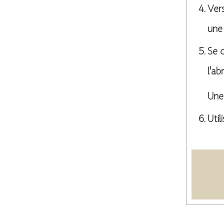
Vers
une 
Se 
l'ab
Une 
Util