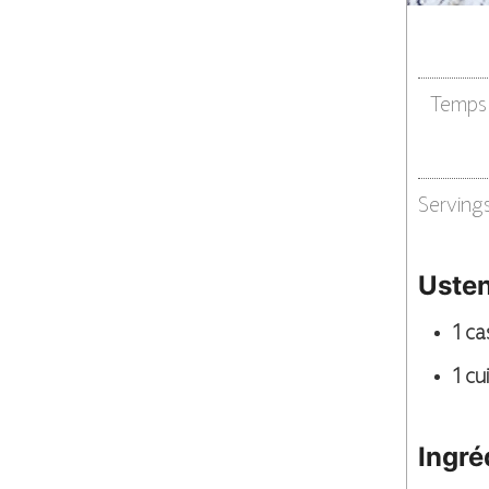
Temps 
Serving
Usten
1 ca
1 cu
Ingré