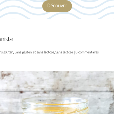
Découvrir
nniste
ns gluten
,
Sans gluten et sans lactose
,
Sans lactose
|
0 commentaires