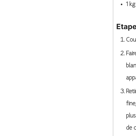
1
kg
Etap
Coup
Fair
blan
appa
Reti
fine
plus
de c