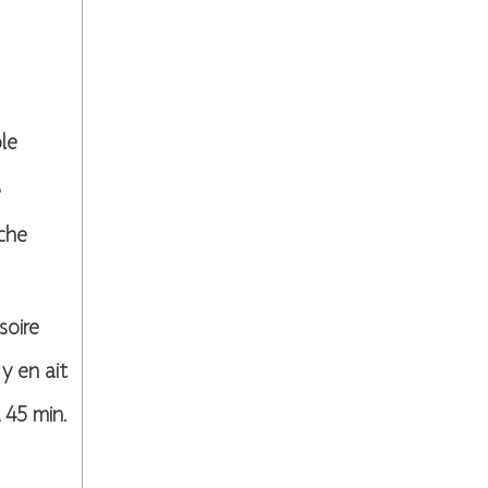
le
e
uche
soire
 y en ait
 45 min.