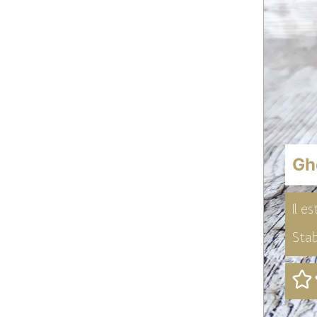
Gh
Il e
Stab