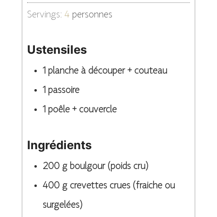
Servings:
4
personnes
Ustensiles
1 planche à découper + couteau
1 passoire
1 poêle + couvercle
Ingrédients
200
g
boulgour (poids cru)
400
g
crevettes crues (fraiche ou
surgelées)