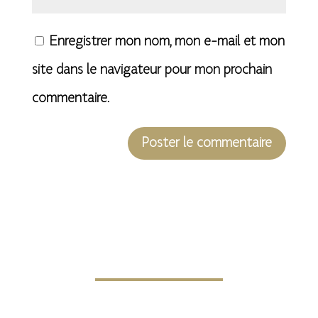
Enregistrer mon nom, mon e-mail et mon
site dans le navigateur pour mon prochain
commentaire.
A
l
t
e
r
n