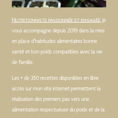
Nutritionniste passionnée et engagée
, je
vous accompagne depuis 2019 dans la mise
en place d’habitudes alimentaires bonne
santé et bon poids compatibles avec la vie
de famille.
Les + de 350 recettes disponibles en libre
accès sur mon site internet permettent la
réalisation des premiers pas vers une
alimentation respectueuse du poids et de la