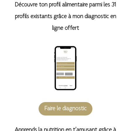
Découvre ton profil alimentaire parmi les 31
a
profils existants grâce à mon diagnostic en
t
ligne offert
i
v
e
:
Faire le diagnostic
Apprends la nutrition en t’amusant grâce à