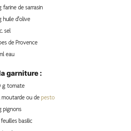
g
farine de sarrasin
g
huile d'olive
c.
sel
bes de Provence
ml
eau
la garniture :
0
g
tomate
moutarde ou de
pesto
g
pignons
feuilles
basilic