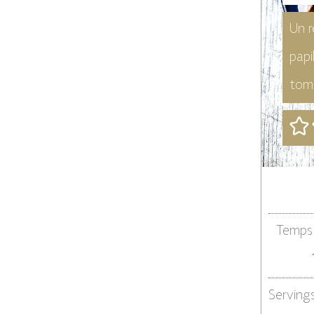
Un r
papi
tom
Temps 
Serving