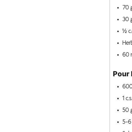
70
30
½
c.
Her
60
Pour 
60
1
c.s.
50
5-6