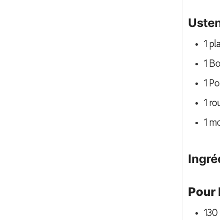
Usten
1 p
1 Bo
1 Po
1 ro
1 mo
Ingré
Pour l
130