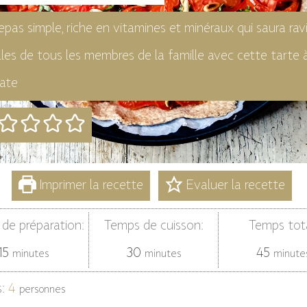
epas simple, riche en vitamines et minéraux qui saura ravi
lles de tous les membres de la famille avec cette tarte à
ate
Imprimer la recette
Evaluer la recette
de préparation:
Temps de cuisson:
Temps tota
minutes
minutes
minut
15
30
45
minutes
minutes
minute
s:
4
personnes