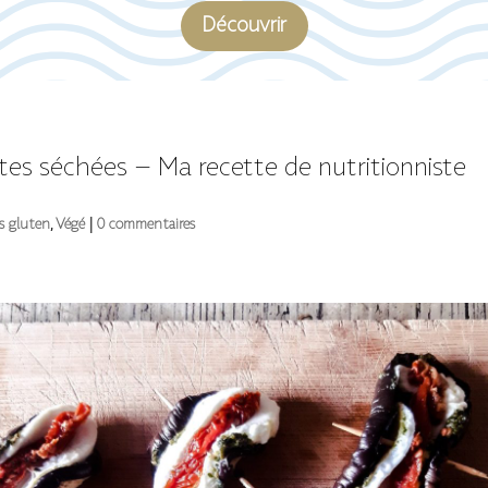
Découvrir
s séchées – Ma recette de nutritionniste
s gluten
,
Végé
|
0 commentaires