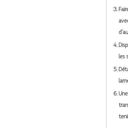
Fair
avec
d’a
Disp
les 
Déta
lame
Une 
tran
teni