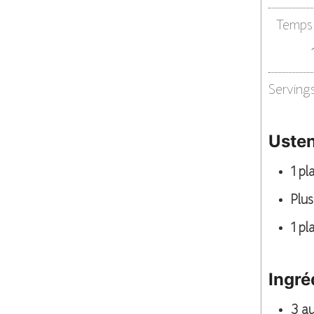
Temps 
Serving
Usten
1 p
Plus
1 pl
Ingré
3
au