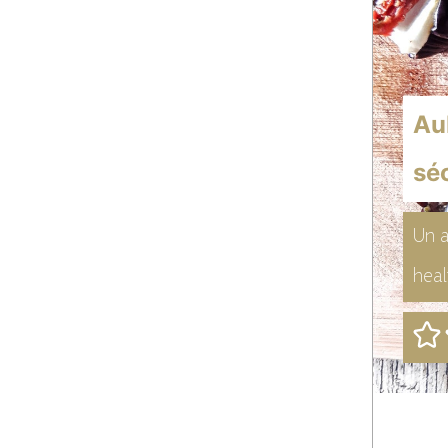
Au
sé
Un a
heal