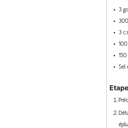
3
go
30
3
c.s
100
150
Sel 
Etap
Préc
Déta
éplu