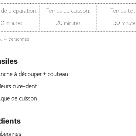
de préparation:
Temps de cuisson:
Temps tota
minutes
minutes
minut
10
20
30
minutes
minutes
minute
s:
4
personnes
siles
lanche à découper + couteau
ieurs cure-dent
aque de cuisson
dients
bergines