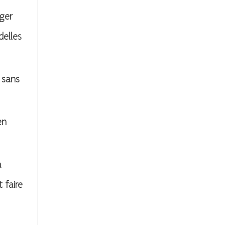
nger
delles
 sans
en
a
 faire