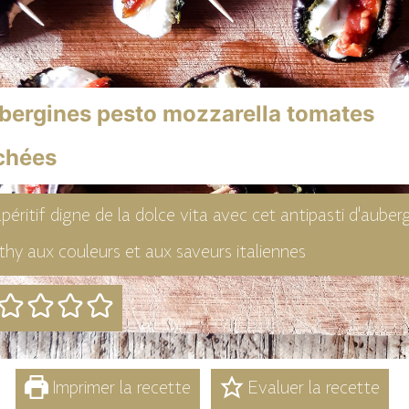
bergines pesto mozzarella tomates
chées
péritif digne de la dolce vita avec cet antipasti d'auber
thy aux couleurs et aux saveurs italiennes
Imprimer la recette
Evaluer la recette