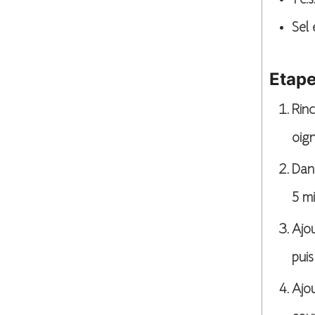
1
c.s.
Sel 
Etap
Rinc
oig
Dans
5 mi
Ajou
puis
Ajou