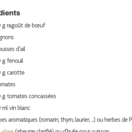
dients
0
g
ragoût de bœuf
ignons
usses d’ail
0
g
fenouil
0
g
carotte
omates
0
g
tomates concassées
0
ml
vin blanc
es aromatiques (romarin, thym, laurier, …) ou herbes de