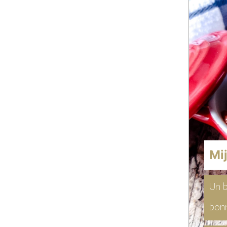
Mi
Un b
bonn