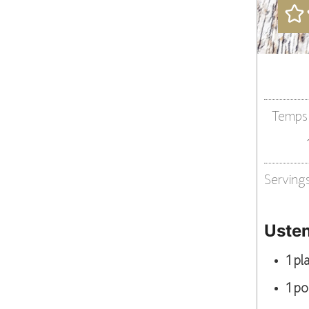
Temps 
Serving
Usten
1 p
1 po