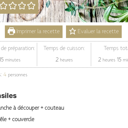
Imprimer la recette
Evaluer la recette
de préparation:
Temps de cuisson:
Temps tota
minutes
heures
heures
mi
15
2
2
15
minutes
heures
heures
mi
s:
4
personnes
siles
lanche à découper + couteau
êle + couvercle