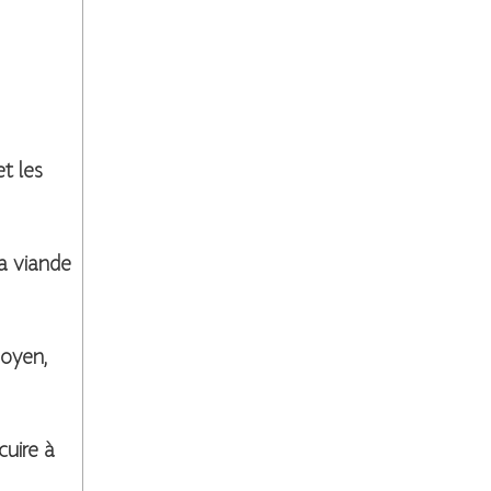
et les
la viande
moyen,
cuire à