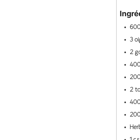
Ingré
60
3
o
2
go
40
20
2
t
40
20
Herb