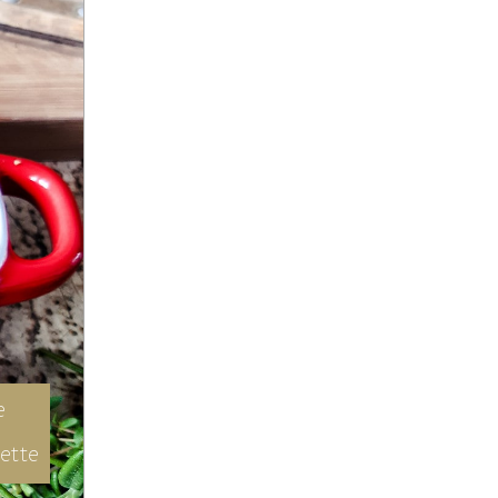
e
cette