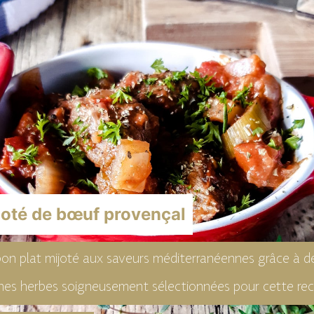
joté de bœuf provençal
on plat mijoté aux saveurs méditerranéennes grâce à d
es herbes soigneusement sélectionnées pour cette re