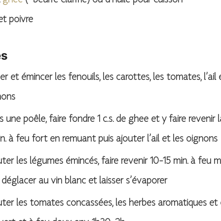
ghee
(=beurre clarifié) ou d’huile pour cuisson
et poivre
es
er et émincer les fenouils, les carottes, les tomates, l’ail 
nons
 une poêle, faire fondre 1 c.s. de ghee et y faire revenir 
n. à feu fort en remuant puis ajouter l’ail et les oignons
ter les légumes émincés, faire revenir 10-15 min. à feu 
 déglacer au vin blanc et laisser s’évaporer
ter les tomates concassées, les herbes aromatiques et 