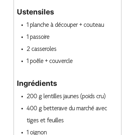
Ustensiles
1 planche à découper + couteau
1 passoire
2 casseroles
1 poêle + couvercle
Ingrédients
200
g
lentilles jaunes (poids cru)
400
g
betterave du marché avec
tiges et feuilles
1
oignon