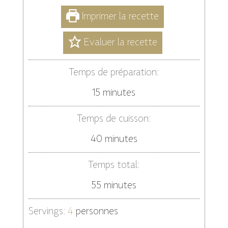
Imprimer la recette
Evaluer la recette
Temps de préparation:
minutes
15
minutes
Temps de cuisson:
minutes
40
minutes
Temps total:
minutes
55
minutes
Servings:
4
personnes