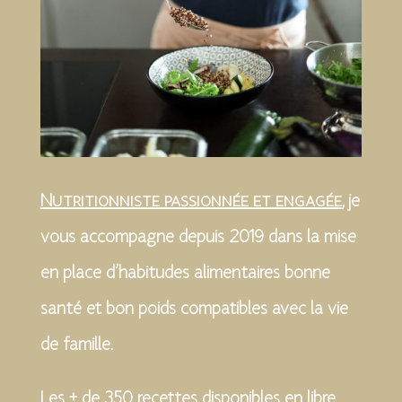
Nutritionniste passionnée et engagée
, je
vous accompagne depuis 2019 dans la mise
en place d’habitudes alimentaires bonne
santé et bon poids compatibles avec la vie
de famille.
Les + de 350 recettes disponibles en libre