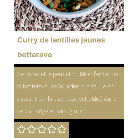
Curry de lentilles jaunes
betterave
Cette recette permet d'utiliser l'entier de
la betterave… de la racine à la feuille en
passant par la tige, tout est utilisé dans
ce plat végé et sans gluten !