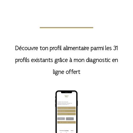
t
e
r
n
Découvre ton profil alimentaire parmi les 31
a
profils existants grâce à mon diagnostic en
t
ligne offert
i
v
e
: