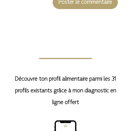
A
l
t
e
r
n
Découvre ton profil alimentaire parmi les 31
a
profils existants grâce à mon diagnostic en
t
ligne offert
i
v