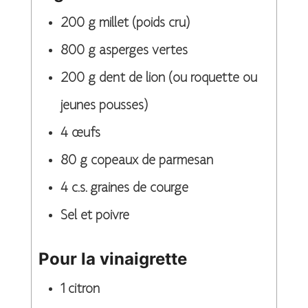
200
g
millet (poids cru)
800
g
asperges vertes
200
g
dent de lion (ou roquette ou
jeunes pousses)
4
œufs
80
g
copeaux de parmesan
4
c.s.
graines de courge
Sel et poivre
Pour la vinaigrette
1
citron