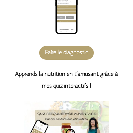
e
:
Faire le diagnostic
Apprends la nutrition en t’amusant grâce à
mes quiz interactifs !