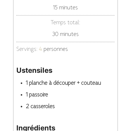
minutes
15
minutes
Temps total:
minutes
30
minutes
Servings:
4
personnes
Ustensiles
1 planche à découper + couteau
1 passoire
2 casseroles
Ingrédients