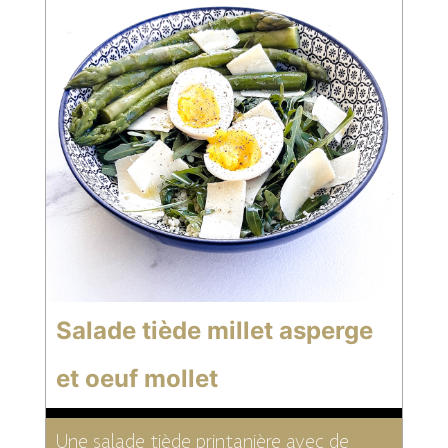
Salade tiède millet asperge
et oeuf mollet
Une salade tiède printanière avec de