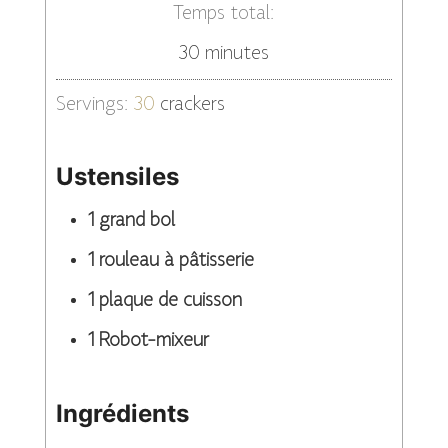
Temps total:
minutes
30
minutes
Servings:
30
crackers
Ustensiles
1 grand bol
1 rouleau à pâtisserie
1 plaque de cuisson
1 Robot-mixeur
Ingrédients