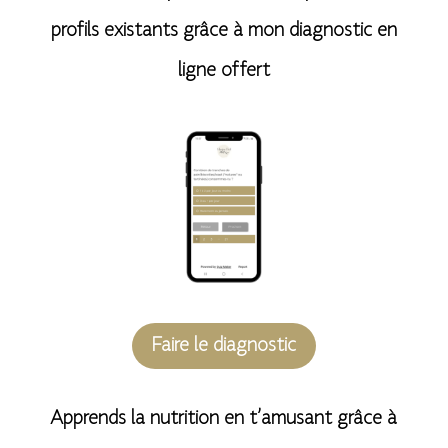
a
profils existants grâce à mon diagnostic en
t
ligne offert
i
v
e
:
Faire le diagnostic
Apprends la nutrition en t’amusant grâce à