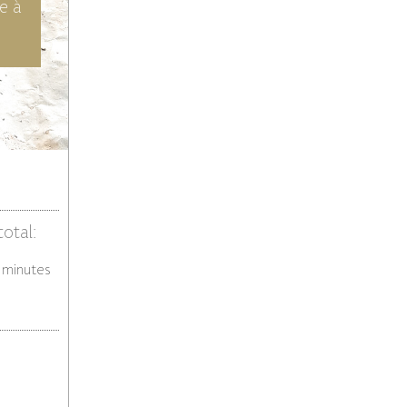
te à
otal:
minutes
minutes