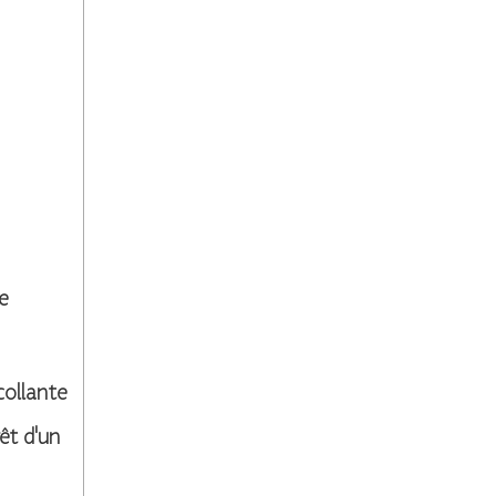
re
collante
rêt d'un