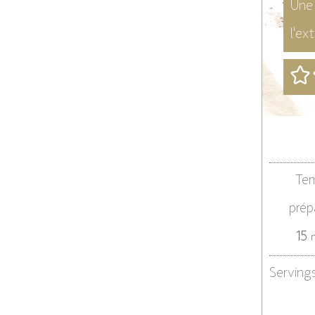
Une 
l'ex
Te
prép
m
15
Serving