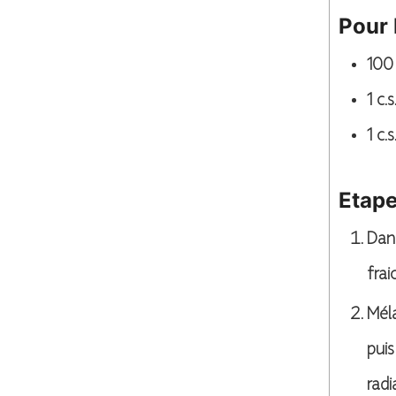
Pour 
100
1
c.s.
1
c.s.
Etap
Dans
frai
Méla
puis
rad