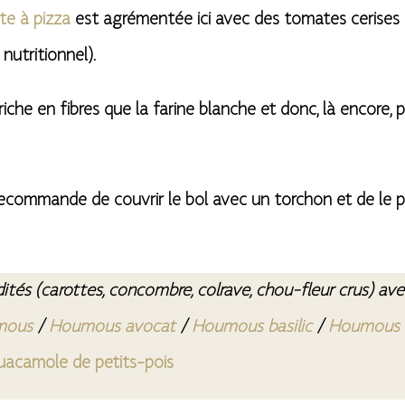
te à pizza
est agrémentée ici avec des tomates cerises
nutritionnel).
us riche en fibres que la farine blanche et donc, là encore
e recommande de couvrir le bol avec un torchon et de le
ités (carottes, concombre, colrave, chou-fleur crus) av
mous
/
Houmous avocat
/
Houmous basilic
/
Houmous 
uacamole de petits-pois