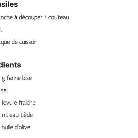
siles
lanche à découper + couteau
l
aque de cuisson
dients
g
farine bise
sel
g
levure fraiche
0
ml
eau tiède
huile d'olive