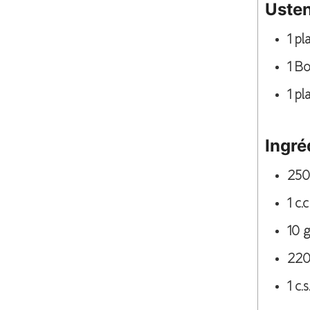
Usten
1 p
1 Bo
1 pl
Ingré
250
1
c.c
10
22
1
c.s.